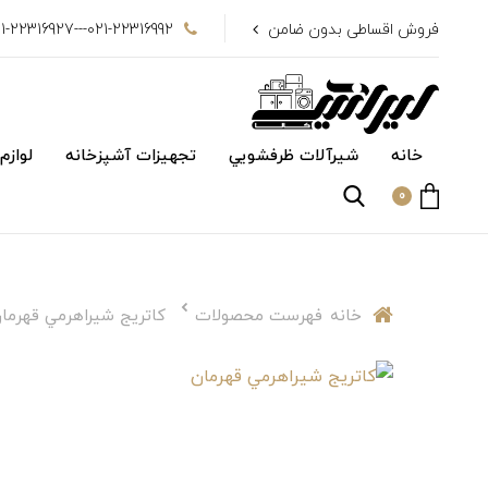
فروش اقساطی بدون ضامن
021-22316992---021-22316927
خانه
شیرآلات ظرفشويي
تجهیزات آشپزخانه
لوازم
0
خانه
فهرست محصولات
كاتريج شيراهرمي قهرما