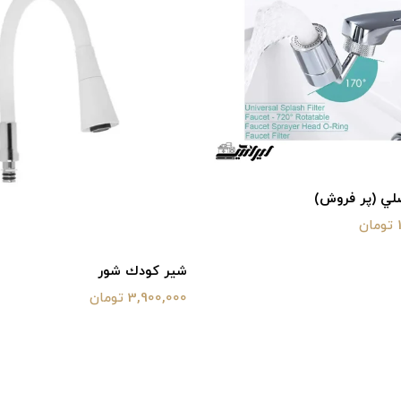
لي (پر فروش)
شير كودك شور
3,900,000 تومان