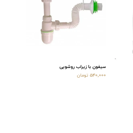
سیفون با زیراب روشویی
سیفون بد
540,000 تومان
490,000 تومان