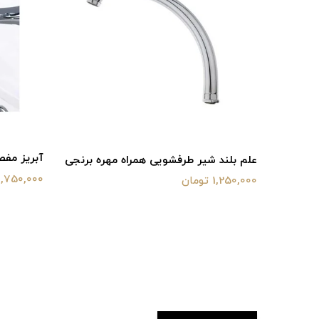
آبريز مفص
برنجی
علم بلند شیر طرفشویی همراه مهره برنجی
1,750,000 تومان
1,250,000 تومان