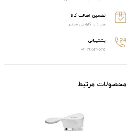
تضمین اصالت کالا
همراه با گارانتی معتبر
پشتیبانی
02122526565
محصولات مرتبط