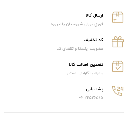
ارسال كالا
فوري تهران-شهرستان يك روزه
كد تخفيف
عضویت اینستا و تقضای کد
تضمین اصالت کالا
همراه با گارانتی معتبر
پشتیبانی
02122526565