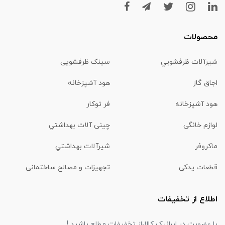
محصولات
شیرآلات ظرفشويي
سینک ظرفشویی
اجاق گاز
هود آشپزخانه
هود آشپزخانه
فر توکار
لوازم خانگی
چینی آلات بهداشتي
ماكروفر
شیرآلات بهداشتي
قطعات یدکی
تجهیزات و مصالح ساختمانی
اطلاع از تخفیفات
با عضویت در ایرانیک کالا،از تخفیفات مطلع باشید !