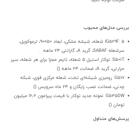
شرکت توجه کنید.
بررسی مدل‌های محبوب
IG529F: ۵ شعله، شیشه مشکی، ابعاد ۵۰×۹۰، ترموکوپل،
سرشعله SABAF، گرید A، گارانتی ۲۴ ماهه .
S501T: توکار استیل ۵ شعله، تایمر مجزا برای هر شعله، سپر
حرارتی، گرید A، ضمانت ۲۴ ماهه ().
G517: رومیزی شیشه‌ای تخت، شعله مرکزی قوی، شبکه
چدنی، ضمانت نصب رایگان و ۲۴ ماه سرویس ().
G535DW: نمونه جدید توکار با قیمت پیرامون ۱۶٫۶ میلیون
تومان ().
پرسش‌های متداول