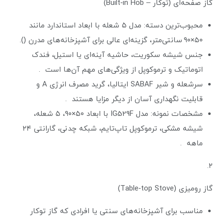
گاز صفحه‌ای (توکار – Built‑in Hob)
محبوب‌ترین دسته: مدل ۵ شعله با ابعاد استاندارد مانند
۵۰×۹۰ سانتی‌متر، گزینه‌ای عالی برای آشپزخانه‌های مدرن ().
جنس شیشه سکوریت، حاشیه آینه‌ای یا استیل، فندک
اتوماتیک و ترموکوپل از ویژگی‌های مهم آن‌ها است .
سرشعله و شیر SABAF ایتالیا، گرید مصرف انرژی A و
قابلیت نگهداری آسان از دیگر مزایا هستند .
مشخصات نمونه: مدل IG529F با ابعاد ۵۰×۹۰، ۵ شعله،
شیشه مشکی، ترموکوپل تاپ‌تایم، شبکه چدنی، گارانتی ۲۴
ماهه .
۲.
گاز رومیزی (Table‑top Stove)
مناسب برای آشپزخانه‌های سنتی یا افرادی که گاز توکار