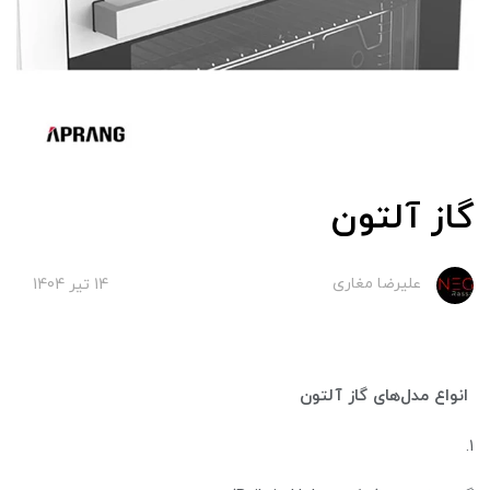
گاز آلتون
علیرضا مغاری
14 تير 1404
انواع مدل‌های گاز آلتون
۱.