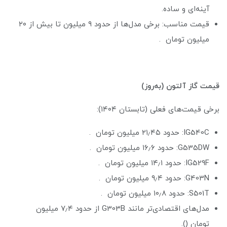
آینه‌ای و ساده.
قیمت مناسب: برخی مدل‌ها از حدود ۹ میلیون تا بیش از ۲۰
میلیون تومان .
قیمت گاز آلتون (به‌روز)
برخی قیمت‌های فعلی (تابستان ۱۴۰۴):
IG540C: حدود ۲۱٫۴۵ میلیون تومان .
G535DW: حدود ۱۶٫۶ میلیون تومان .
IG529F: حدود ۱۴٫۱ میلیون تومان .
G403N: حدود ۹٫۴ میلیون تومان .
S501T: حدود ۱۰٫۸ میلیون تومان .
مدل‌های اقتصادی‌تر مانند G303B از حدود ۷٫۴ میلیون
تومان ().