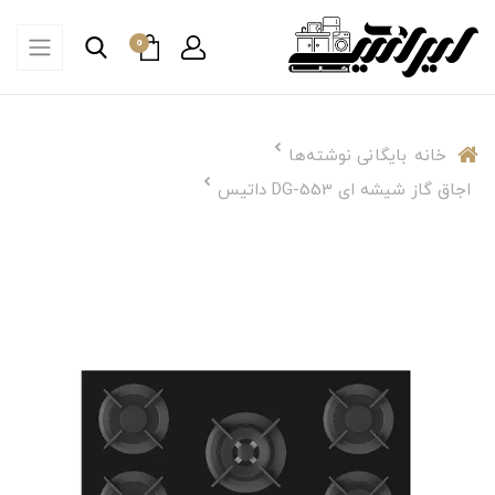
0
خانه
بایگانی نوشته‌ها
اجاق گاز شیشه ای DG-553 داتیس