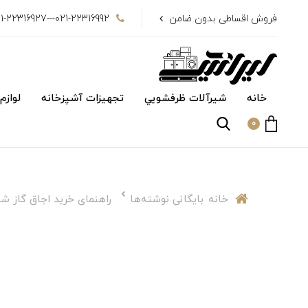
فروش اقساطی بدون ضامن
021-22316992---021-22316927
خانه
شیرآلات ظرفشويي
تجهیزات آشپزخانه
لوازم
0
خانه
بایگانی نوشته‌ها
راهنمای خرید اجاق گاز شیشه ای 86