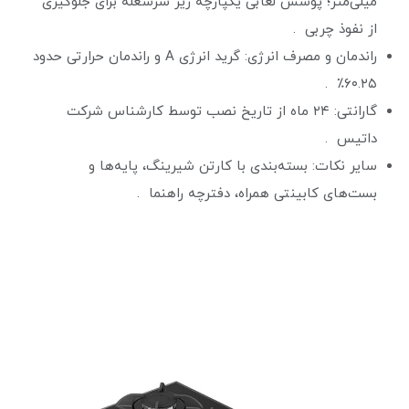
میلی‌متر؛ پوشش لعابی یکپارچه زیر سرشعله برای جلوگیری
از نفوذ چربی .
راندمان و مصرف انرژی: گرید انرژی A و راندمان حرارتی حدود
۶۰.۲۵٪ .
گارانتی: ۲۴ ماه از تاریخ نصب توسط کارشناس شرکت
داتیس .
سایر نکات: بسته‌بندی با کارتن شیرینگ، پایه‌ها و
بست‌های کابینتی همراه، دفترچه راهنما .