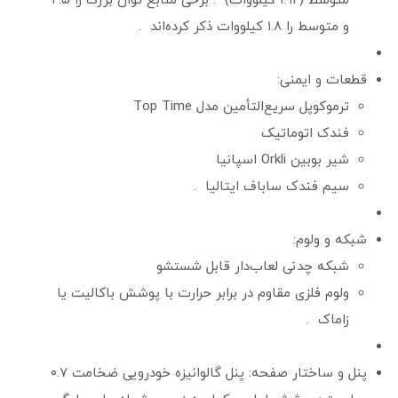
متوسط (۱.۹۲ کیلووات) . برخی منابع توان بزرگ را ۲.۵
و متوسط را ۱.۸ کیلووات ذکر کرده‌اند .
قطعات و ایمنی:
ترموکوپل سریع‌التأمین مدل Top Time
فندک اتوماتیک
شیر بوبین Orkli اسپانیا
سیم فندک ساباف ایتالیا .
شبکه و ولوم:
شبکه چدنی لعاب‌دار قابل شستشو
ولوم فلزی مقاوم در برابر حرارت با پوشش باکالیت یا
زاماک .
پنل و ساختار صفحه: پنل گالوانیزه خودرویی ضخامت ۰.۷