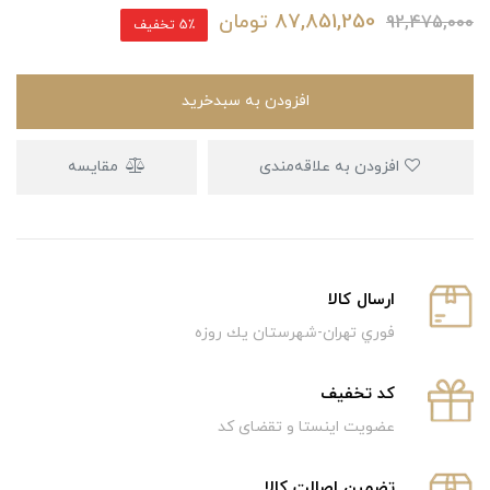
87,851,250
تومان
92,475,000
5٪ تخفیف
افزودن به سبدخرید
افزودن به علاقه‌مندی
مقایسه
ارسال كالا
فوري تهران-شهرستان يك روزه
كد تخفيف
عضویت اینستا و تقضای کد
تضمین اصالت کالا