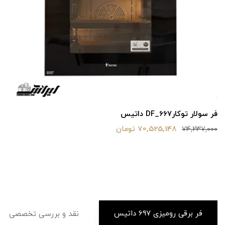
فر سولار توکارDF_667 داتیس
70,525,148 تومان
74,237,000
فر برقی رومیزی ۶۹۷ داتیس
نقد و بررسی تخصصی