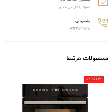
همراه با گارانتی معتبر
پشتیبانی
02122526565
محصولات مرتبط
6٪ تخفیف