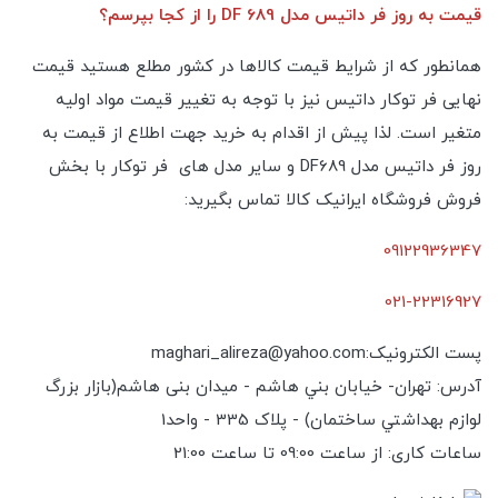
قیمت به روز فر داتیس مدل DF 689 را از کجا بپرسم؟
همانطور که از شرایط قیمت کالاها در کشور مطلع هستید قیمت
نهایی فر توکار داتیس نیز با توجه به تغییر قیمت مواد اولیه
متغیر است. لذا پیش از اقدام به خرید جهت اطلاع از قیمت به
روز فر داتیس مدل DF689 و سایر مدل های فر توکار با بخش
فروش فروشگاه ایرانیک کالا تماس بگیرید:
09122936347
021-22316927
پست الکترونیک:maghari_alireza@yahoo.com
آدرس: تهران- خیابان بني هاشم - میدان بنی هاشم(بازار بزرگ
لوازم بهداشتي ساختمان) - پلاک 335 - واحد1
ساعات کاری: از ساعت 09:00 تا ساعت 21:00