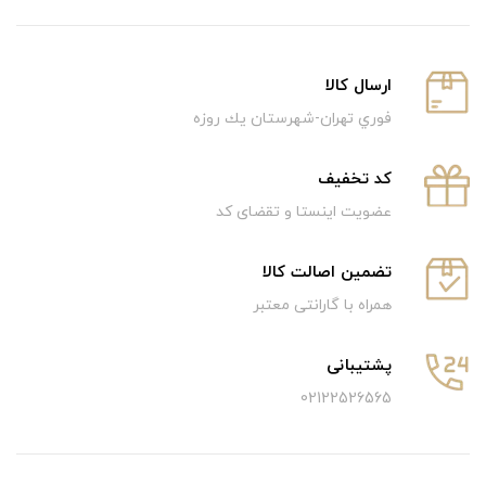
ارسال كالا
فوري تهران-شهرستان يك روزه
كد تخفيف
عضویت اینستا و تقضای کد
تضمین اصالت کالا
همراه با گارانتی معتبر
پشتیبانی
02122526565