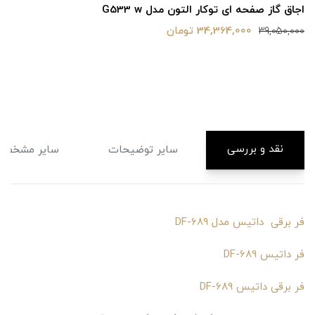
اجاق گاز صفحه ای توکار التون مدل G533 w
34,364,000 تومان
39,050,000
نقد و بررسی
سایر توضیحات
سایر مشخصا
فر برقی داتیس مدل DF-689
فر داتیس DF-689
فر برقی داتیس DF-689