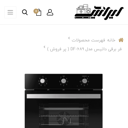
0
خانه
فهرست محصولات
فر برقی داتیس مدل DF-689 ( پر فروش )