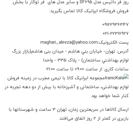
روز فر داتیس مدل DF695 و سایر مدل های فر توکار با بخش
فروش فروشگاه ایرانیک کالا تماس بگیرید:
09122936347
021-22316927
پست الکترونیک:maghari_alireza@yahoo.com
آدرس: تهران- خیابان بني هاشم - میدان بنی هاشم(بازار بزرگ
لوازم بهداشتي ساختمان) - پلاک 335 - واحد1
ساعات کاری: از ساعت 09:00 تا ساعت 21:00
مجموعه ایرانیک کالا با تیمی مجرب در زمینه فروش
لوازم بهداشتی، ساختمانی و آشپزخانه با بیش از دو دهه تجربه در
کنار شما خواهد بود.
ارسال کالاها در سریعترین زمان، تهران 3 ساعت و شهرستانها با
باربری در کمتر از 2 روز اتفاق می‌افتد.