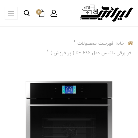
0
خانه
فهرست محصولات
فر برقی داتیس مدل DF-695 ( پر فروش )