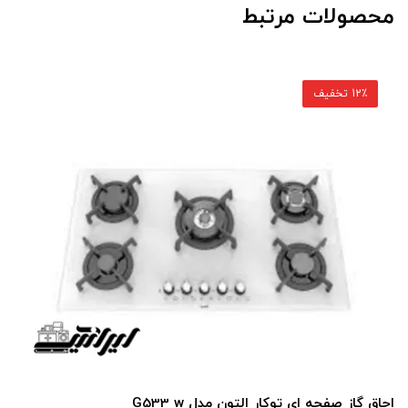
محصولات مرتبط
12٪ تخفیف
اجاق گاز صفحه ای توکار التون مدل G533 w