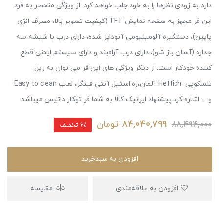
دارد به زودی نظرها را به خود جلب خواهد کرد. از ویژگی منحصر به فرد
این فر مجهز به صفحه نمایش TFT (کیفیت تصویر بالا، مصرف انژی
پایین)، دستگیره آلومینیومی آنودایز شده، دارای درب با شیشه سه
جداره (آسان باز شو)، دارای درب آرامبند و دارای سیستم ایمنی قطع
کننده خودکار است. از دیگر ویژگی های این فر می توان به ریل
تلسکوپی Hettich آلمان،زه استیل آنتی فینگر، لعاب Easy to clean
و… اشاره کرد.پیشنهاد ایرانیک کالا به شما فر توکار داتیس میباشد.
84,040,799
تومان
88,494,000
6٪ تخفیف
افزودن به سبدخرید
افزودن به علاقه‌مندی
مقایسه