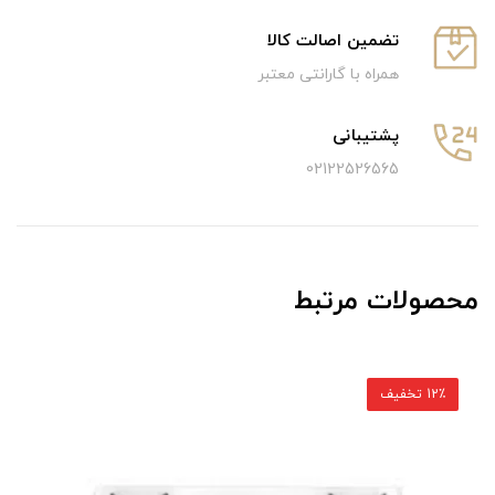
تضمین اصالت کالا
همراه با گارانتی معتبر
پشتیبانی
02122526565
محصولات مرتبط
12٪ تخفیف