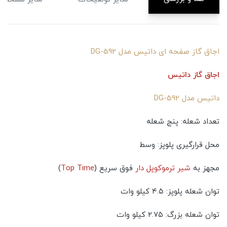
اجاق گاز صفحه ای داتیس مدل DG-592
اجاق گاز داتیس
داتیس مدل DG-592
تعداد شعله: پنج شعله
محل قرارگیری پلوپز: وسط
مجهز به
شیر ترموکوپل دار
فوق سریع (
Top Time
)
توان شعله پلوپز: ۴.۵ کیلو وات
توان شعله بزرگ: ۲.۷۵ کیلو وات