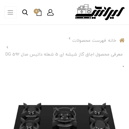
0
خانه
فهرست محصولات
معرفی محصول اجاق گاز شیشه ای 5 شعله داتیس مدل DG 592