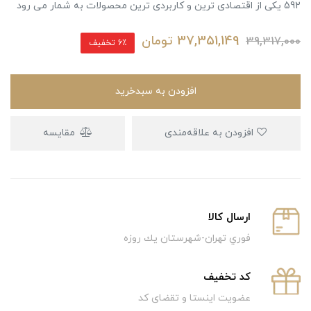
592 یکی از اقتصادی ترین و کاربردی ترین محصولات به شمار می رود
37,351,149
تومان
39,317,000
6٪ تخفیف
افزودن به سبدخرید
افزودن به علاقه‌مندی
مقایسه
ارسال كالا
فوري تهران-شهرستان يك روزه
كد تخفيف
عضویت اینستا و تقضای کد