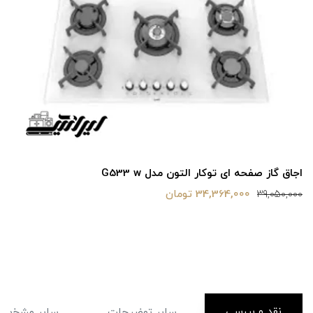
اجاق گاز صفحه ای توکار التون مدل G533 w
34,364,000 تومان
39,050,000
نقد و بررسی
سایر توضیحات
سایر مشخصا