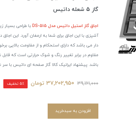
گاز 5 شعله داتیس
اجاق گاز استیل داتیس مدل DS-515
با طراحی بسیار زی
آشپزی با این اجاق برای شما به ارمغان آورد. این ا
دار می باشد که دارای استحکام و از مقاومت بالایی برخ
مقاوم در برابر تغییر رنگ و شوک حرارتی است که قاب
باشد. پیشنهاد ایرانیک کالا گاز صفحه ای داتیس با سر
37,202,950
تومان
39,161,000
5٪ تخفیف
افزودن به سبدخرید