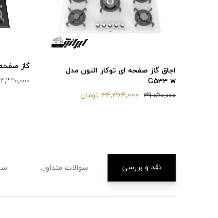
گاز صفحه ای
اجاق گاز صفحه ای توکار التون مدل
G533 w
4,320,000
34,364,000 تومان
39,050,000
نقد و بررسی
سوالات متداول
سا