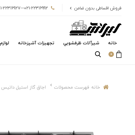
فروش اقساطی بدون ضامن
021-22316992---021-22316927
خانه
شیرآلات ظرفشويي
تجهیزات آشپزخانه
لوازم
0
خانه
فهرست محصولات
اجاق گاز استیل داتیس مدل 5