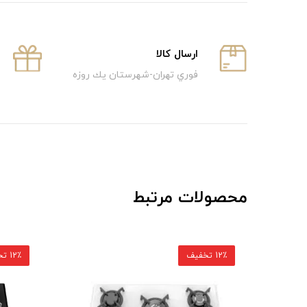
ارسال كالا
فوري تهران-شهرستان يك روزه
محصولات مرتبط
12٪ تخفیف
12٪ تخفیف