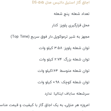
اجاق گاز استیل داتیس مدل DS-515
تعداد شعله: پنج شعله
محل قرارگیری پلوپز: کنار
مجهز به شیر ترموکوپل دار فوق سریع (Top Time)
توان شعله پلوپز: ۳.۵۸ کیلو وات
توان شعله بزرگ: ۲.۷۴ کیلو وات
توان شعله متوسط: ۱.۶۴کیلو وات
توان شعله کوچک: ۰.۹۸ کیلو وات
سرشعله ساباف ایتالیا: ندارد
امروزه هر منزلی، به یک اجاق گاز با کیفیت و قیمت مناسب 