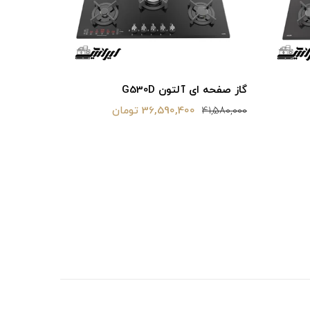
گاز صفحه ای آلتون G530D
36,590,400 تومان
41,580,000
فر برقی رومیزی