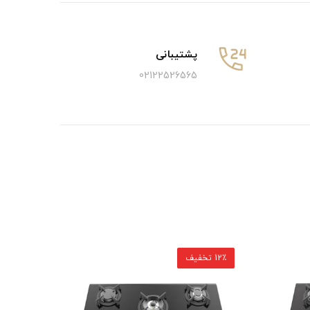
پشتیبانی
02122526565
12٪ تخفیف