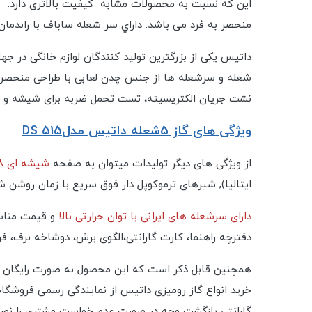
این که نسبت به محصولات مشابه کیفیت بالاتری دارد. ب
منحصر به فرد می باشد. داراي سر شعله ساباف با راندمان ب
داتیس یکی از بزرگترین تولید کنندگان لوازم خانگی در 
شعله و سرشعله ها از جنس چدن لعابی با طراحی منحصر 
نشت جریان الکتریسیته، تست تحمل ضربه برای شیشه و 
ویژگی های گاز 5شعله داتیس مدلDS 515
از ویژگی های دیگر تولیدات میتوان به صفحه
شیشه ای 8 میل سکوریت شده مقاوم در برابر ضربه و حرارت
ایتالیا), شیرهای ترموکوپل دار فوق سریع با زمان روشن ش
دارای سرشعله های ایرانی با توان حرارتی بالا
و قیمت مناسب
دفترچه راهنما، کارت گارانتی،الگوی برش، دوشاخه برف، 
خرید انواع گاز رومیزی داتیس از نمایندگی رسمی فروشگاه
گارانتی بازگشت وجه در صورت عدم خواست مشتری را نصی