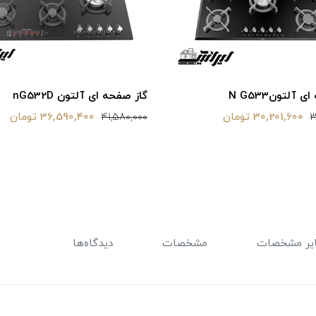
 آلتونN G533
گاز صفحه ای آلتون nG532D
30,201,600 تومان
36,590,400 تومان
41,580,000
3
یر مشخصات
مشخصات
دیدگاه‌ها