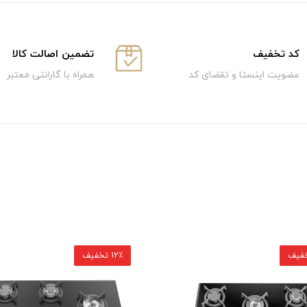
كد تخفيف
تضمین اصالت کالا
عضویت اینستا و تقضای کد
همراه با گارانتی معتبر
12٪ تخفیف