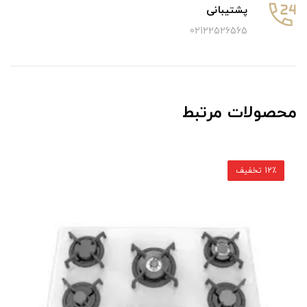
پشتیبانی
02122526565
محصولات مرتبط
12٪ تخفیف