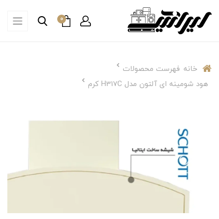
0
خانه
فهرست محصولات
هود شومینه ای آلتون مدل H317C کرم