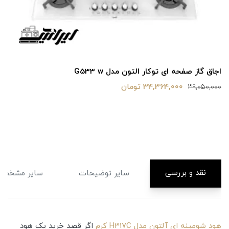
اجاق گاز صفحه ای توکار التون مدل G533 w
34,364,000 تومان
39,050,000
نقد و بررسی
سایر توضیحات
سایر مشخصا
هود شومینه ای آلتون مدل H317C کرم
اگر قصد خرید یک هود