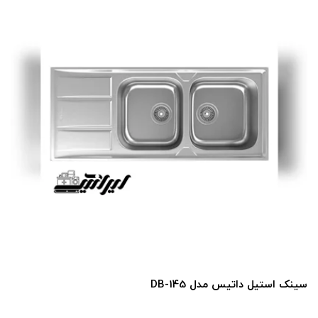
سینک استیل داتیس مدل DB-145