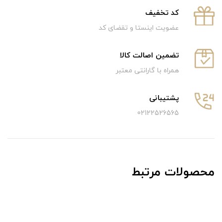
كد تخفيف
عضویت اینستا و تقضای کد
تضمین اصالت کالا
همراه با گارانتی معتبر
پشتیبانی
02122526565
محصولات مرتبط