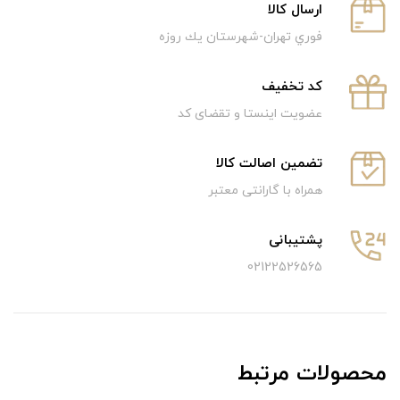
ارسال كالا
فوري تهران-شهرستان يك روزه
كد تخفيف
عضویت اینستا و تقضای کد
تضمین اصالت کالا
همراه با گارانتی معتبر
پشتیبانی
02122526565
محصولات مرتبط