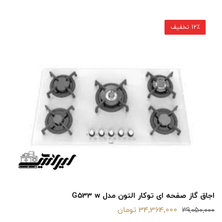
12٪ تخفیف
اجاق گاز صفحه ای توکار التون مدل G533 w
34,364,000 تومان
39,050,000