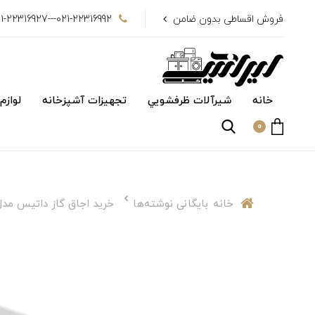
فروش اقساطی بدون ضامن
021-22316992---021-22316927
خانه
شیرآلات ظرفشويي
تجهیزات آشپزخانه
لوازم
0
خانه
بایگانی نوشته‌ها
خرید اجاق گاز داتیس مدل 