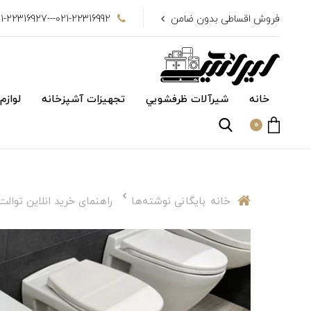
فروش اقساطی بدون ضامن
021-22316992---021-22316927
خانه
شیرآلات ظرفشويي
تجهیزات آشپزخانه
لوازم
0
خانه
بایگانی نوشته‌ها
راهنمای خرید انلاین توالت