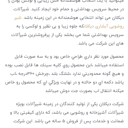
میتوانید با یک انتخاب هوشمندانه حس زیبایی و لوکس بودن را
در محیط سرویس بهداشتی و حمام خود ایجاد کنید. شیرآلات
دیکلان می تواند انتخابی هوشمندانه در این زمینه باشد.
شیر
روشویی آبشاری دیکلان
که جلوه زیبا و بی نظیر و لوکسی را به
سرویس بهداشتی شما می بخشد یکی از پرفروشترین شیرآلات
های این شرکت می باشد.
محصول مورد نظر داري طراحي خاص بود و به سه صورت قابل
استفاده ميباشد ،ابن محصول روي كليه سينك ها قابل نصب بوده
و هيچ گونه محدوديتي ندارد ،شلنگ بلند ،چرخش ٣٦٠درجه ،اب
پاشد دكمه اي دو حالته و در نهايت ويژگي اي كه محصول رو خاص
ميكنه انتقال اب بصورت جت دوش ميباشد
شرکت دیکلان یکی از تولید کنندگان در زمینه شیرآلات بویژه
شیرآلات آشپزخانه و روشویی می باشد، که دارای کیفیتی بالا و
ضمانت و خدمات پس از فروش 5 ساله می باشد. این شرکت