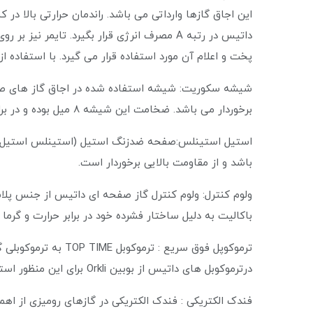
این اجاق گازها وارداتی می باشد. راندمان حرارتی بالا در
داتیس در رتبه A مصرف انرژی قرار بگیرد. تایمر 
پخت و اعلام آن مورد استفاده قرار می گیرد. با استفاده از
شیشه سکوریت: شیشه استفاده شده در اجاق گاز های صفح
برخوردار می باشد. ضخامت این شیشه ۸ میل بوده و در برابر حرارت تا ۸۰۰ درجه سانتیگراد مقاوم می باشد.
استیل استینلس:صفحه ضدزنگ استیل (استینلس استیل) 
باشد و از مقاومت بالایی برخوردار است.
ولوم کنترل: ولوم کنترل گاز صفحه ای داتیس از جنس پل
باکالیت به دلیل ساختار فشرده خود در برابر حرارت و گرم
ترموکوپل فوق سریع : تر
درترموکوبل های داتیس از بوبین Orkli برای این منظور استفاده شده است.
فندک الکتریکی : فندک الکتریکی در گازهای رومیزی از اه