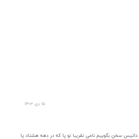
15 دی 1402
داتیس سخن بگوییم نامی تقریبا نو پا که در دهه هشتاد پا