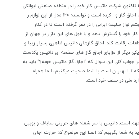
به عرصه تولید لوازم آشپزخانه گذاشته است از سال ۱۳۸۷ تاکنون شرکت داتیس کار خود را در منطقه صنعتی ایوانکی
آغاز و شروع به تولید محصولاتی همچون هود ، فر تو کار ، اجاق گاز و... کرده است و توانسته ۱۲۰ مدل از این لوازم را
 نواز سلیقه ایرانی را در نظر گرفته است تا در کنار
ار خود را گسترش دهد و با غول های این بازار در جهان از
ات رقابت کند. اجاق گازهای داتیس ظاهری بسیار زیبا و
 یکی دیگر از مزایای اجاق گاز های صفحه ای داتیس یکدست
در جواب کلی این سوال که "اجاق گاز داتیس خوبه؟" باید به
که آیا بهترین است با شما صحبت میکنیم با ما همراه
دارد ملی در صنف خود است.
هم است. داتیس با سر شعله های حرارتی ساباف و بوبین
اید به شما بگوییم که اصلا این موضوع که حرارت اجاق