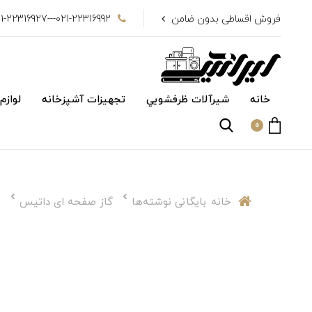
فروش اقساطی بدون ضامن
021-22316992---021-22316927
خانه
شیرآلات ظرفشويي
تجهیزات آشپزخانه
لوازم
0
خانه
بایگانی نوشته‌ها
گاز صفحه ای داتیس