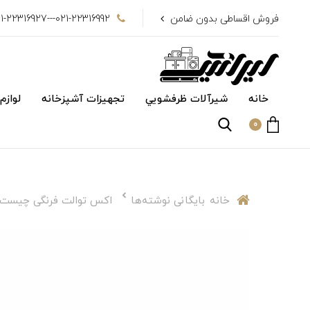
فروش اقساطی بدون ضامن
021-22316992---021-22316927
خانه
شیرآلات ظرفشويي
تجهیزات آشپزخانه
لوازم
0
خانه
بایگانی نوشته‌ها
اکس توالت فرنگی چیست