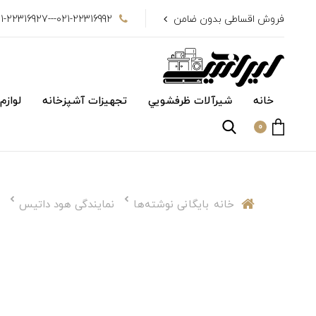
فروش اقساطی بدون ضامن
021-22316992---021-22316927
خانه
شیرآلات ظرفشويي
تجهیزات آشپزخانه
لوازم
0
خانه
بایگانی نوشته‌ها
نمایندگی هود داتیس