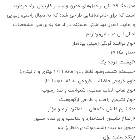
مدل مگا ۶۹ یکی از مدل‌های مدرن و بسیار کاربردی برند مروارید
است که برای خانواده‌هایی طراحی شده که به دنبال راحتی، زیبایی
و رعایت اصول بهداشتی هستند. در ادامه به بررسی مشخصات
اصلی این مدل می‌پردازیم:
•نوع توالت: فرنگی زمینی بیده‌دار
•مدل: مگا ۶۹
•کیفیت: درجه یک
•سیستم شست‌وشو: فلاش دو زمانه (۲/۴ لیتری و ۶ لیتری)
•نوع خروجی فاضلاب: خروجی به کف (P-Trap)
•نوع لعاب: لعاب ضخیم، یکنواخت و ضد رسوب
•نوع نشیمن: راحت با طراحی ارگونومیک
•مکانیزم فلاش: دکمه‌ای با عملکرد آرام و مؤثر
•ارتفاع نشیمن: استاندارد و مناسب برای تمام سنین
•مجهز به بیده (شست‌وشوی داخلی): بله
•رنگ: سفید براق