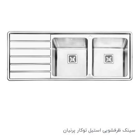
سینک ظرفشویی استیل توکار پرنیان