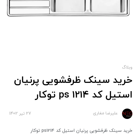
وبلاگ
خرید سینک ظرفشویی پرنیان
استیل کد ps 1214 توکار
علیرضا مغاری
27 تير 1402
خرید سینک ظرفشویی پرنیان استیل کد ps1214 توکار