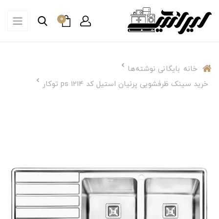
0
خانه
بایگانی نوشته‌ها
خرید سینک ظرفشویی پرنیان استیل کد ps 1214 توکار