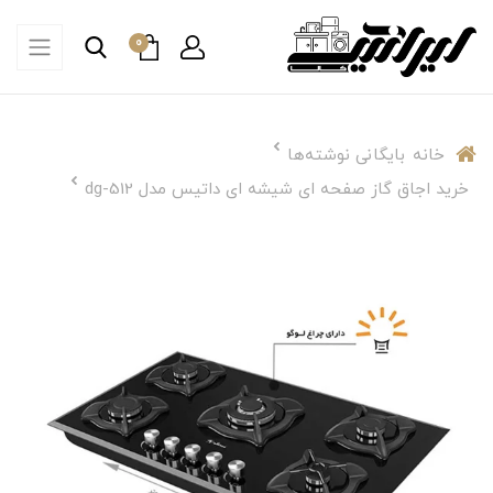
0
خانه
بایگانی نوشته‌ها
خرید اجاق گاز صفحه ای شیشه ای داتیس مدل dg-512