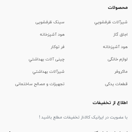
محصولات
شیرآلات ظرفشويي
سینک ظرفشویی
اجاق گاز
هود آشپزخانه
هود آشپزخانه
فر توکار
لوازم خانگی
چینی آلات بهداشتي
ماكروفر
شیرآلات بهداشتي
قطعات یدکی
تجهیزات و مصالح ساختمانی
اطلاع از تخفیفات
با عضویت در ایرانیک کالا،از تخفیفات مطلع باشید !