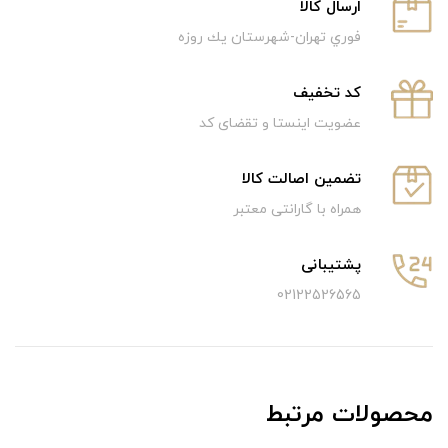
ارسال كالا
فوري تهران-شهرستان يك روزه
كد تخفيف
عضویت اینستا و تقضای کد
تضمین اصالت کالا
همراه با گارانتی معتبر
پشتیبانی
02122526565
محصولات مرتبط