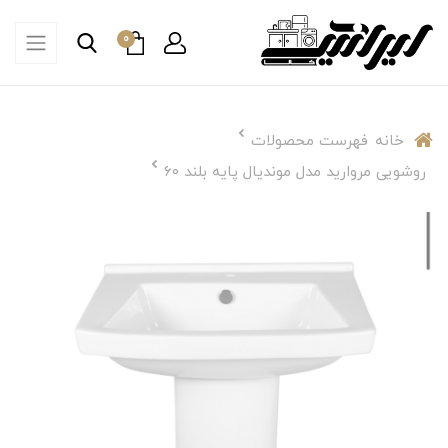
0
خانه
فهرست محصولات
روشویی مروارید مدل موندیال پایه بلند ۶۰