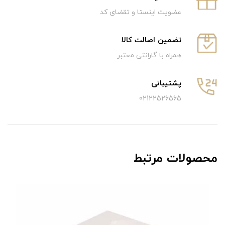
عضویت اینستا و تقضای کد
تضمین اصالت کالا
همراه با گارانتی معتبر
پشتیبانی
02122526565
محصولات مرتبط