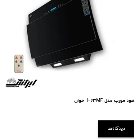
هود مورب مدل H63MF اخوان
دیدگاه‌ها