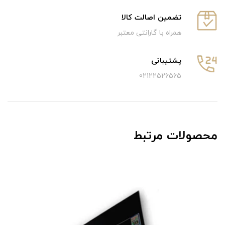
تضمین اصالت کالا
همراه با گارانتی معتبر
پشتیبانی
02122526565
محصولات مرتبط