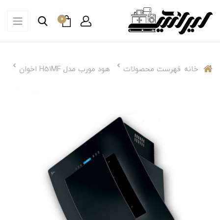
0
خانه
فهرست محصولات
هود مورب مدل H51MF اخوان