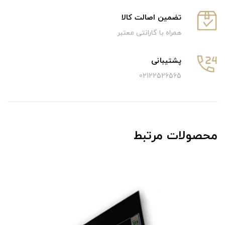
تضمین اصالت کالا
همراه با گارانتی معتبر
پشتیبانی
02122526565
محصولات مرتبط