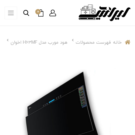
0
خانه
فهرست محصولات
هود مورب مدل H63MF اخوان