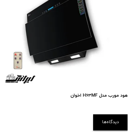
هود مورب مدل H63MF اخوان
دیدگاه‌ها