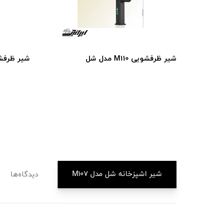
شیر ظرفشویی M110 مدل شل
شیر ظرفشویی 108
شیر اشپزخانه شل مدل M107
دیدگاه‌ها