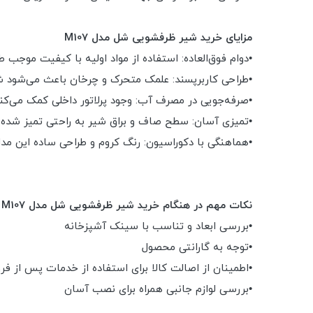
مزایای خرید شیر ظرفشویی شل مدل M107
•دوام فوق‌العاده: استفاده از مواد اولیه با کیفیت موجب ط
•طراحی کاربرپسند: علمک متحرک و چرخان باعث می‌شود شس
•صرفه‌جویی در مصرف آب: وجود پرلاتور داخلی کمک می‌ک
•تمیزی آسان: سطح صاف و براق شیر به راحتی تمیز شده و 
•هماهنگی با دکوراسیون: رنگ کروم و طراحی ساده این مد
نکات مهم در هنگام خرید شیر ظرفشویی شل مدل M107
•بررسی ابعاد و تناسب با سینک آشپزخانه
•توجه به گارانتی محصول
•اطمینان از اصالت کالا برای استفاده از خدمات پس از ف
•بررسی لوازم جانبی همراه برای نصب آسان