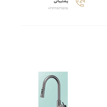
پشتیبانی
02122526565