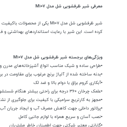
معرفی شیر ظرفشویی شل مدل M107
شیر ظرفشویی شل مدل M107 یکی ا
کرده است. این شیر با رعایت استانداردهای بهداشتی و فنی
ویژگی‌های برجسته شیر ظرفشویی شل مدل M107
•طراحی ساده و شیک مناسب انواع آشپزخانه‌های مدرن و
•بدنه ساخته شده از آلیاژ برنج مرغوب برای مقاومت در برا
•آبکاری کروم براق با دوام بالا و ضد لک
•علمک چرخان ۳۶۰ درجه برای راحتی بیشتر هنگام شستشو
•مجهز به کارتریج سرامیکی با کیفیت برای جلوگیری از نش
•پرلاتور داخلی جهت کاهش مصرف آب و ایجاد جریان آب
•نصب آسان و سریع همراه با لوازم جانبی کامل
•گارانتی معتبر شرکتی جهت اطمینان خاطر مشتریان