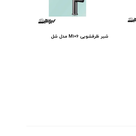
شیر ظرفشویی M106 مدل شل
شیر ظرفشویی 07