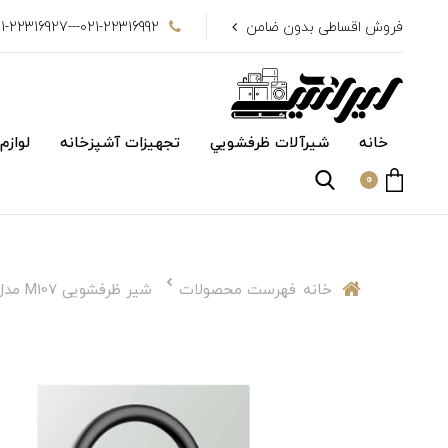
فروش اقساطی بدون ضامن
021-22316992---021-22316927
خانه
شیرآلات ظرفشويي
تجهیزات آشپزخانه
لوازم
0
خانه
فهرست محصولات
شیر ظرفشویی M107 مدل شل