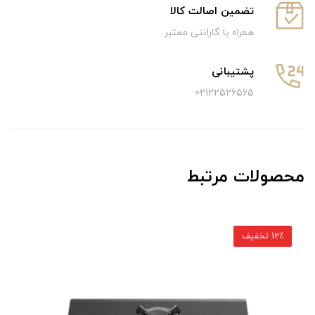
تضمین اصالت کالا
همراه با گارانتی معتبر
پشتیبانی
02122526565
محصولات مرتبط
12٪ تخفیف