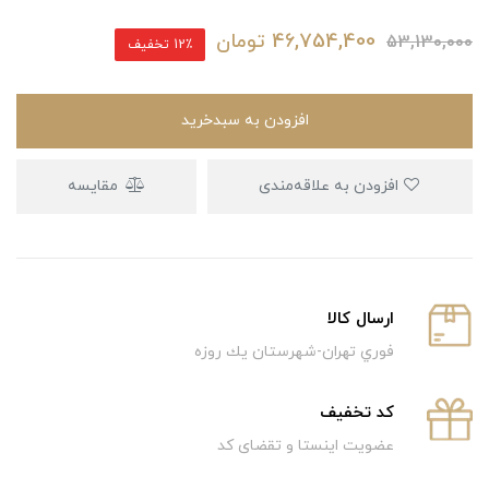
46,754,400
تومان
53,130,000
12٪ تخفیف
افزودن به سبدخرید
افزودن به علاقه‌مندی
مقایسه
ارسال كالا
فوري تهران-شهرستان يك روزه
كد تخفيف
عضویت اینستا و تقضای کد