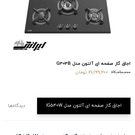
اجاق گاز صفحه ای آلتون مدل G303B
21,199,200 تومان
24,090,000
اجاق گاز صفحه ای آلتون مدل IG540W
دیدگاه‌ها