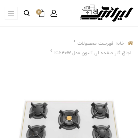
0
خانه
فهرست محصولات
اجاق گاز صفحه ای آلتون مدل IG540W