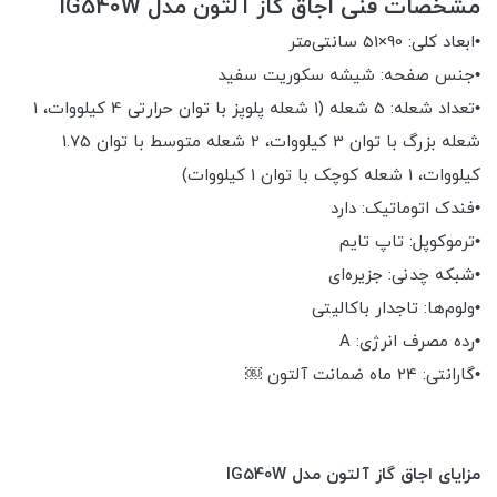
مشخصات فنی اجاق گاز آلتون مدل IG540W
•ابعاد کلی: 90×51 سانتی‌متر
•جنس صفحه: شیشه سکوریت سفید
•تعداد شعله: 5 شعله (1 شعله پلوپز با توان حرارتی 4 کیلووات، 1
شعله بزرگ با توان 3 کیلووات، 2 شعله متوسط با توان 1.75
کیلووات، 1 شعله کوچک با توان 1 کیلووات)
•فندک اتوماتیک: دارد
•ترموکوپل: تاپ تایم
•شبکه چدنی: جزیره‌ای
•ولوم‌ها: تاجدار باکالیتی
•رده مصرف انرژی: A
•گارانتی: 24 ماه ضمانت آلتون ￼
مزایای اجاق گاز آلتون مدل IG540W