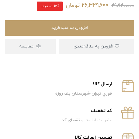
26,329,600
تومان
29,920,000
12٪ تخفیف
افزودن به سبدخرید
افزودن به علاقه‌مندی
مقایسه
ارسال كالا
فوري تهران-شهرستان يك روزه
كد تخفيف
عضویت اینستا و تقضای کد
تضمین اصالت کالا