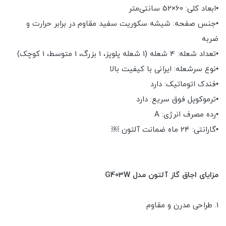
•ابعاد کلی: 60×52 سانتی‌متر
•جنس صفحه: شیشه سکوریت سفید مقاوم در برابر حرارت و
ضربه
•تعداد شعله: 4 شعله (1 شعله پلوپز، 1 بزرگ، 1 متوسط، 1 کوچک)
•نوع سرشعله: ایرانی با کیفیت بالا
•فندک اتوماتیک: دارد
•ترموکوپل فوق سریع: دارد
•رده مصرف انرژی: A
•گارانتی: 24 ماه ضمانت آلتون ￼
مزایای اجاق گاز آلتون مدل G403W
1. طراحی مدرن و مقاوم