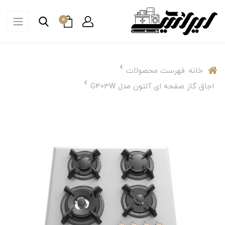
0
خانه
فهرست محصولات
اجاق گاز صفحه ای آلتون مدل G403W