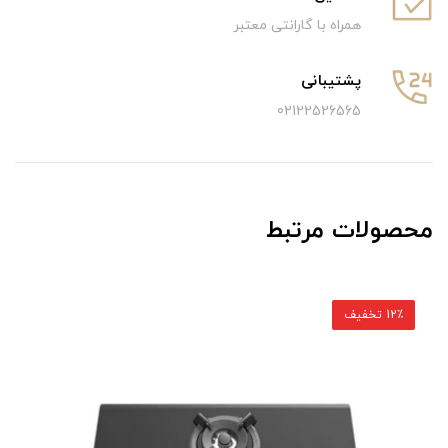
همراه با گارانتی معتبر
پشتیبانی
02122526565
محصولات مرتبط
12٪ تخفیف