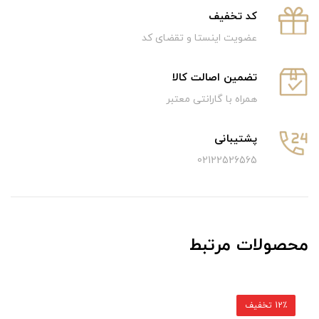
كد تخفيف
عضویت اینستا و تقضای کد
تضمین اصالت کالا
همراه با گارانتی معتبر
پشتیبانی
02122526565
محصولات مرتبط
12٪ تخفیف