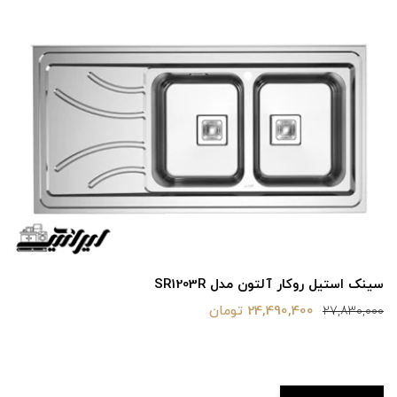
سینک استیل روکار آلتون مدل SR1203R
24,490,400 تومان
27,830,000