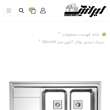
0
خانه
فهرست محصولات
سینک استیل توکار آلتون مدل SR1204R