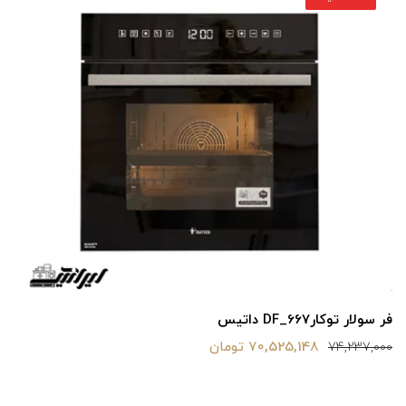
فر سولار توکارDF_667 داتیس
70,525,148 تومان
74,237,000