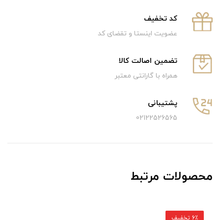
كد تخفيف
عضویت اینستا و تقضای کد
تضمین اصالت کالا
همراه با گارانتی معتبر
پشتیبانی
02122526565
محصولات مرتبط
6٪ تخفیف