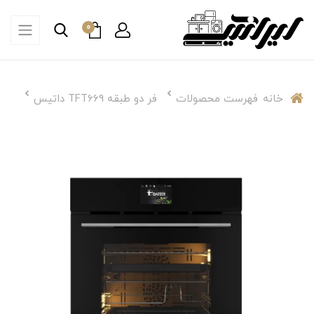
0
خانه
فهرست محصولات
فر دو طبقه TFT669 داتیس