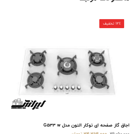
12٪ تخفیف
گاز صفحه ای آلتونN G533
30,201,600 تومان
34,320,000