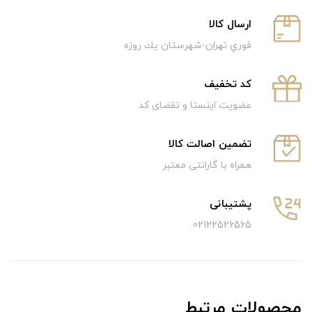
ارسال كالا
فوري تهران-شهرستان يك روزه
كد تخفيف
عضویت اینستا و تقضای کد
تضمین اصالت کالا
همراه با گارانتی معتبر
پشتیبانی
02122526565
محصولات مرتبط