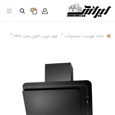
0
خانه
فهرست محصولات
هود مورب التون مدل H312