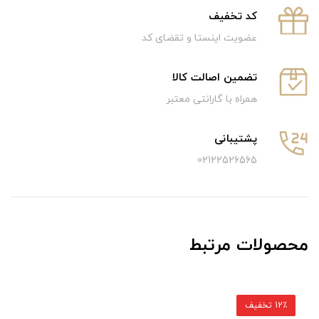
كد تخفيف
عضویت اینستا و تقضای کد
تضمین اصالت کالا
همراه با گارانتی معتبر
پشتیبانی
02122526565
محصولات مرتبط
12٪ تخفیف