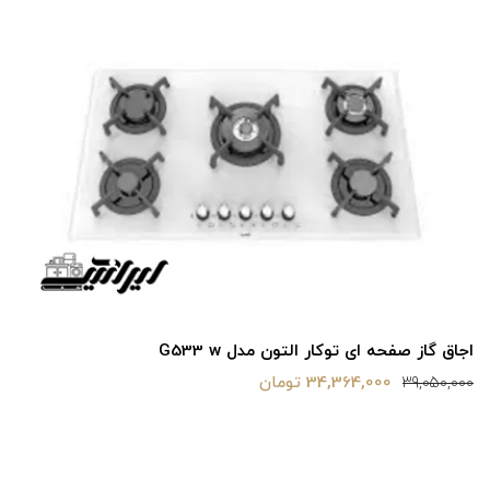
گاز صفحه ای آلتونN G533
30,201,600 تومان
34,320,000