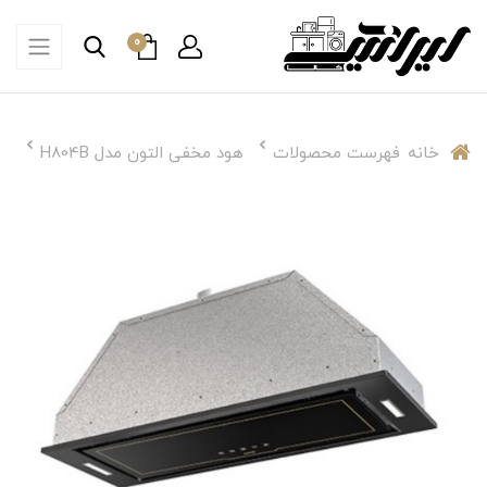
0
خانه
فهرست محصولات
هود مخفی التون مدل H804B