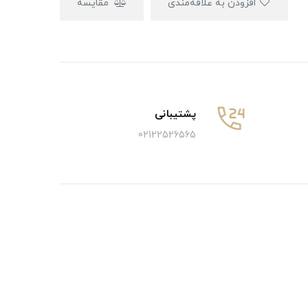
افزودن به علاقه‌مندی
مقایسه
پشتیبانی
02122526565