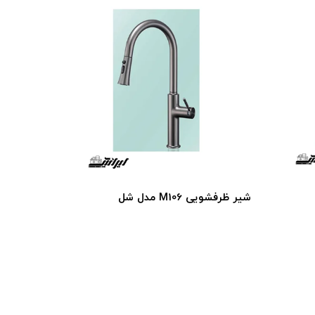
شیر ظرفشویی M106 مدل شل
شیر ظرفشویی 07