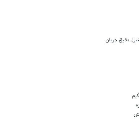
ترل دقیق جریان
گرم
ه
یش