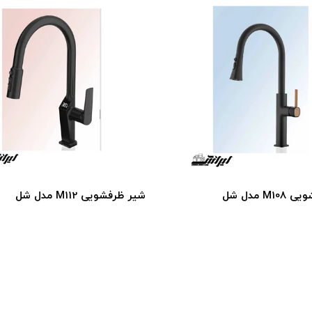
M مدل شل
شیر ظرفشویی M112 مدل شل