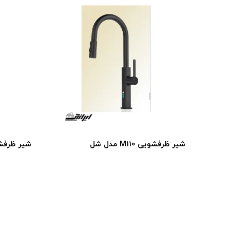
شیر ظرفشویی M110 مدل شل
شیر ظرفشویی 108