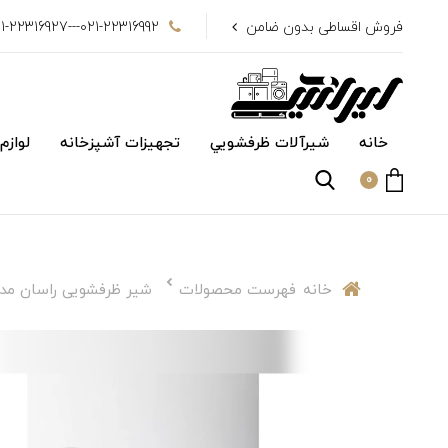
فروش اقساطی بدون ضامن
021-22316992---021-22316927
خانه
شیرآلات ظرفشويي
تجهیزات آشپزخانه
لوازم
0
خانه
فهرست محصولات
شیر ظرفشویی راسان مدل