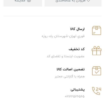
افزودن به علاقه‌مندی
مقایسه
ارسال كالا
فوري تهران-شهرستان يك روزه
كد تخفيف
عضویت اینستا و تقضای کد
تضمین اصالت کالا
همراه با گارانتی معتبر
پشتیبانی
02122526565