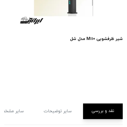
شیر ظرفشویی M110 مدل شل
نقد و بررسی
سایر توضیحات
سایر مشخصا