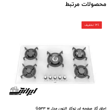
محصولات مرتبط
12٪ تخفیف
گاز صفحه ای آلتو
ی توکار التون مدل G533 w