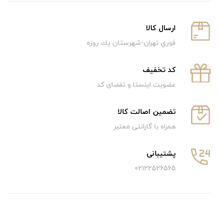
ارسال كالا
فوري تهران-شهرستان يك روزه
كد تخفيف
عضویت اینستا و تقضای کد
تضمین اصالت کالا
همراه با گارانتی معتبر
پشتیبانی
02122526565