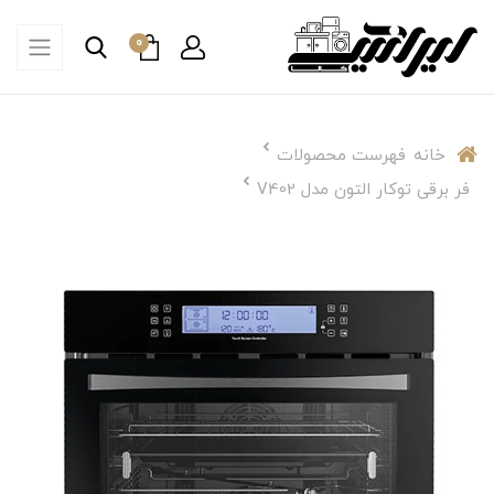
0
خانه
فهرست محصولات
فر برقی توکار التون مدل V402