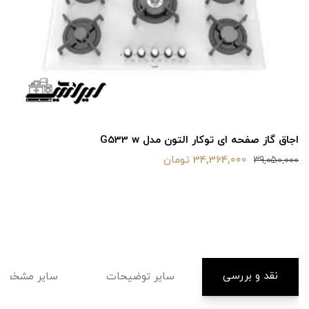
اجاق گاز صفحه ای توکار التون مدل G533 w
34,364,000 تومان
39,050,000
نقد و بررسی
سایر توضیحات
سایر مشخصا