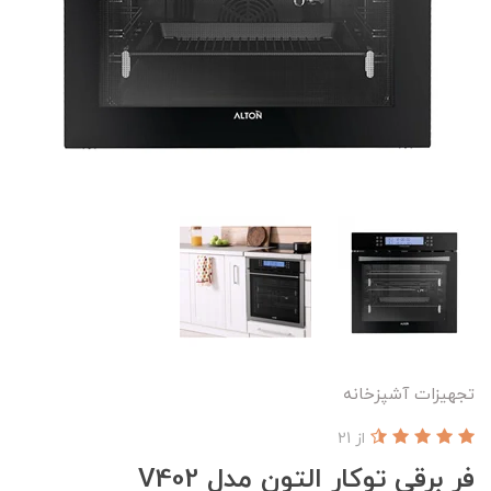
تجهیزات آشپزخانه
از 21
فر برقی توکار التون مدل V402