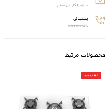
همراه با گارانتی معتبر
پشتیبانی
02122526565
محصولات مرتبط
12٪ تخفیف