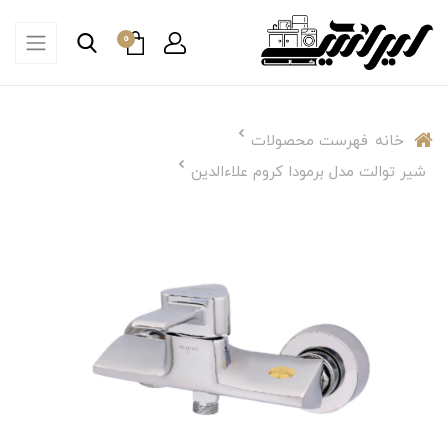
0
خانه
فهرست محصولات
شیر توالت مدل برمودا کروم علاءالدین