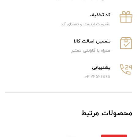
كد تخفيف
عضویت اینستا و تقضای کد
تضمین اصالت کالا
همراه با گارانتی معتبر
پشتیبانی
02122526565
محصولات مرتبط