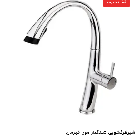
15٪ تخفیف
شیرظرفشویی شلنگدار موج قهرمان