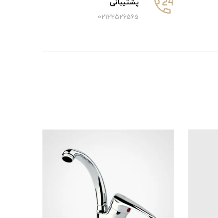
پشتیبانی
02122526565