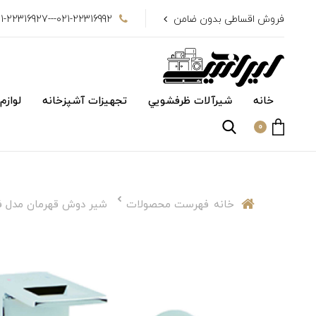
فروش اقساطی بدون ضامن
021-22316992---021-22316927
خانه
شیرآلات ظرفشويي
تجهیزات آشپزخانه
لوازم
0
خانه
فهرست محصولات
شیر دوش قهرمان مدل ف