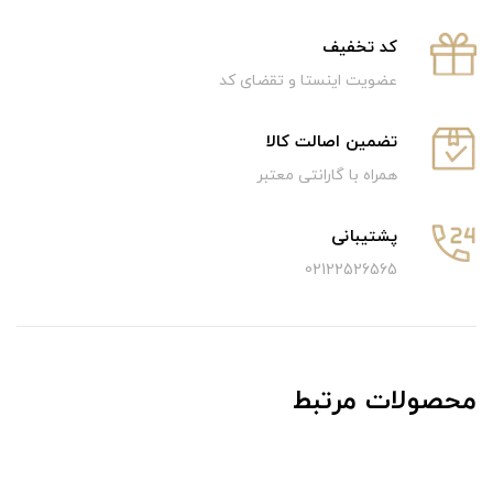
كد تخفيف
عضویت اینستا و تقضای کد
تضمین اصالت کالا
همراه با گارانتی معتبر
پشتیبانی
02122526565
محصولات مرتبط