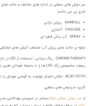
سر دوش های سقفی در اندازه های مختلف و حالت های م
شرح زیر می باشند:
RAINFALL : ریزش بارانی
CASCADE : آبشاری
SPRAY : آب پاش قطره ای
علاوه بر حالت های ریزش آب مختلف، آپشن های مختلفی
ROMOTHERAPY
ریموت مخصوص رنگ LED ها را با سلیقه خودتان تغییر دهید.
BLUETOOTH : امکان اتصال بلوتوث به گوشی موبایل یا تبلت و پخش موزیک در حین استفاده از سر دوش
کاربرد سـردوش های سقفی
از
سـر دوش سقفی توکار
بیشتر در سرویس بهداشتی مدرن
توکار
در سقف حمام، علاوه بر زیبایی بسیاری که به سرو