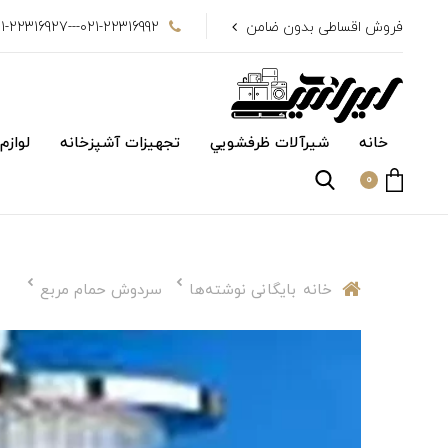
فروش اقساطی بدون ضامن
021-22316992---021-22316927
خانه
شیرآلات ظرفشويي
تجهیزات آشپزخانه
لوازم
0
خانه
بایگانی نوشته‌ها
سردوش حمام مربع