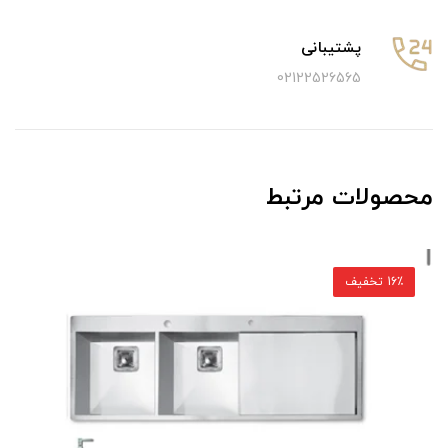
پشتیبانی
02122526565
محصولات مرتبط
16٪ تخفیف