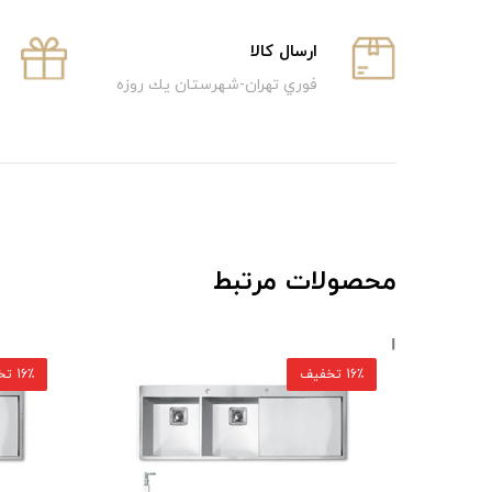
ارسال كالا
فوري تهران-شهرستان يك روزه
محصولات مرتبط
16٪ تخفیف
16٪ تخفیف