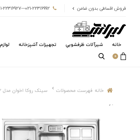
فروش اقساطی بدون ضامن
021-22316992---021-22316927
خانه
شیرآلات ظرفشويي
تجهیزات آشپزخانه
لوازم
0
خانه
فهرست محصولات
سینک روکا اخوان مدل ۳۶۲