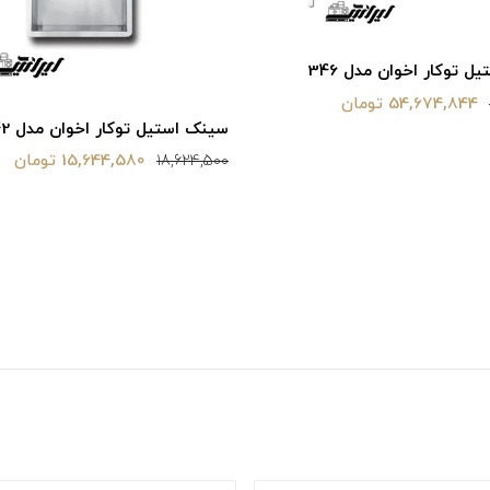
 توکار اخوان مدل 346
54,674,844 تومان
سینک استیل توکار اخوان مدل 342
15,644,580 تومان
18,624,500