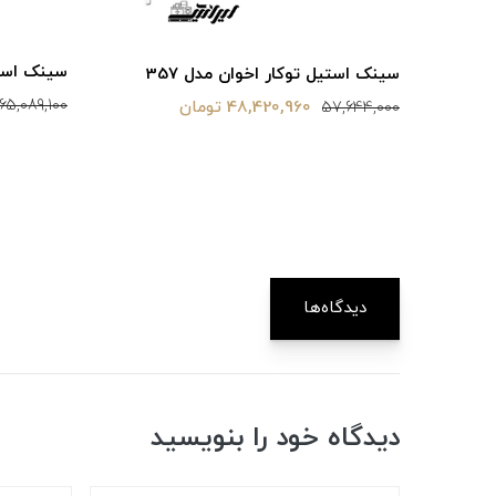
سینک استیل
سینک استیل توکار اخوان مدل 357
65,089,100
48,420,960 تومان
57,644,000
دیدگاه‌ها
دیدگاه خود را بنویسید