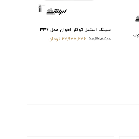
سینک استی
سینک استیل توکار اخوان مدل 336
19,717,800
22,977,276 تومان
27,353,900