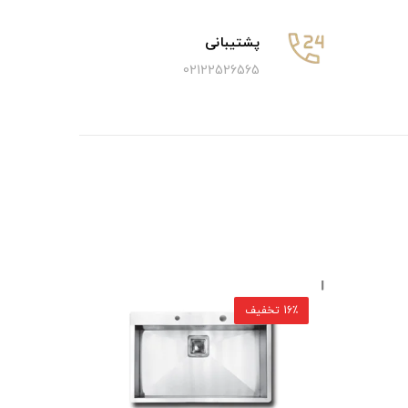
پشتیبانی
02122526565
16٪ تخفیف
16٪ تخفیف