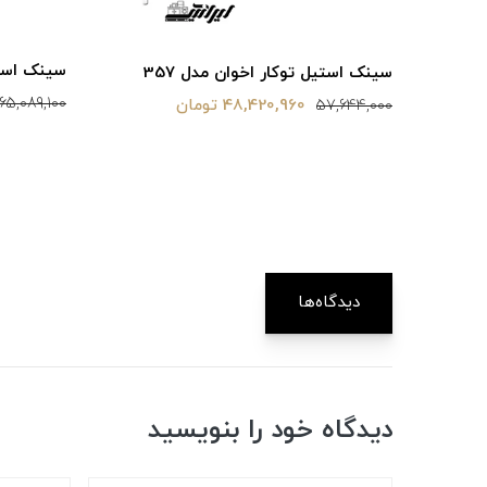
سینک استیل
سینک استیل توکار اخوان مدل 357
65,089,100
48,420,960 تومان
57,644,000
دیدگاه‌ها
دیدگاه خود را بنویسید