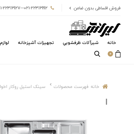
فروش اقساطی بدون ضامن
021-22316992---021-22316927
خانه
شیرآلات ظرفشويي
تجهیزات آشپزخانه
لوازم
0
خانه
فهرست محصولات
سینک استیل روکار اخوان 