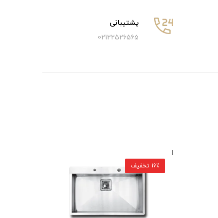
پشتیبانی
02122526565
16٪ تخفیف
16٪ تخفیف