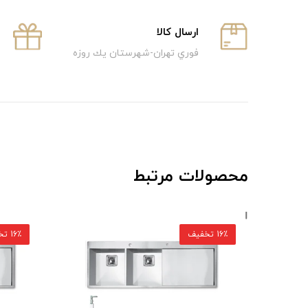
ارسال كالا
فوري تهران-شهرستان يك روزه
محصولات مرتبط
16٪ تخفیف
16٪ تخفیف