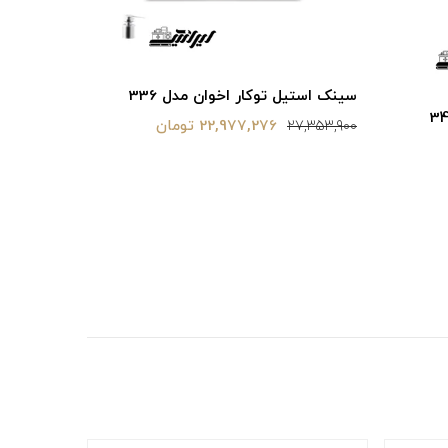
سینک استی
سینک استیل توکار اخوان مدل 336
19,717,800
22,977,276 تومان
27,353,900