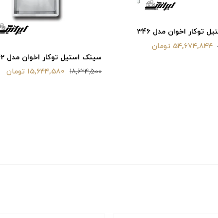
 توکار اخوان مدل 346
54,674,844 تومان
سینک استیل توکار اخوان مدل 342
15,644,580 تومان
18,624,500