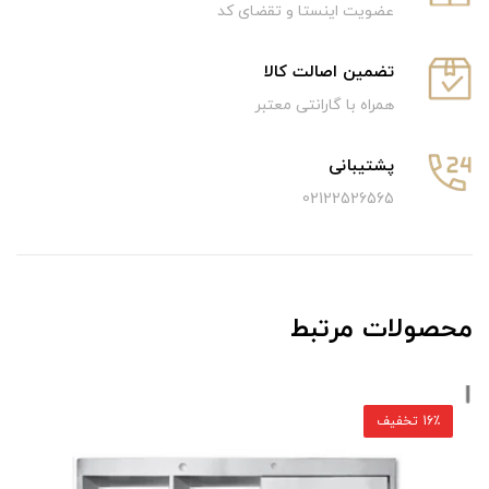
عضویت اینستا و تقضای کد
تضمین اصالت کالا
همراه با گارانتی معتبر
پشتیبانی
02122526565
محصولات مرتبط
16٪ تخفیف