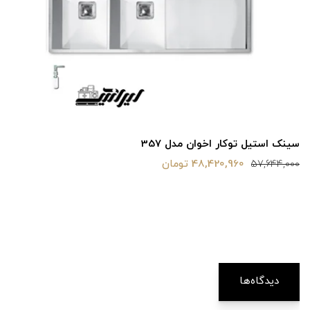
سینک استیل توکار اخوان مدل 357
48,420,960 تومان
57,644,000
دیدگاه‌ها