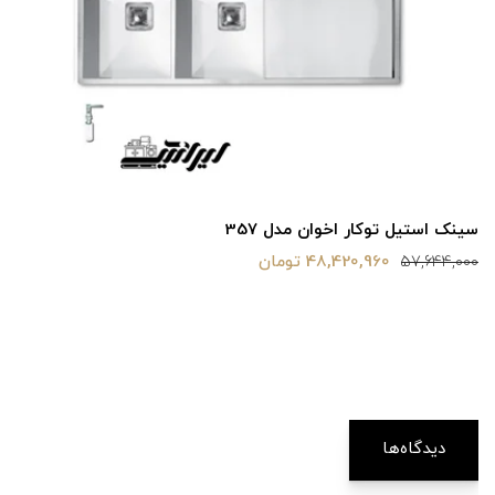
سینک استیل توکار اخوان مدل 357
48,420,960 تومان
57,644,000
دیدگاه‌ها