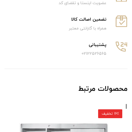
عضویت اینستا و تقضای کد
تضمین اصالت کالا
همراه با گارانتی معتبر
پشتیبانی
02122526565
محصولات مرتبط
16٪ تخفیف